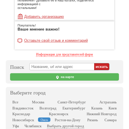
пельменей? Добавьте её в наш каталог, поделитесь
информацией с
остальными!
Добавить организацию
Покупатель!
Ваше мнение важно!
Оставьте свой отзыв и комментарий
Информация для представителей фирм
Поиск
на карте
Выберите город
Все
Москва
Санкт-Петербург
Астрахань
Владивосток
Волгоград
Екатеринбург
Казань
Киев
Краснодар
Красноярск
Нижний Новгород
Новосибирск
Ростов-на-Дону
Рязань
Самара
Омск
Выбрать другой город
Уфа
Челябинск