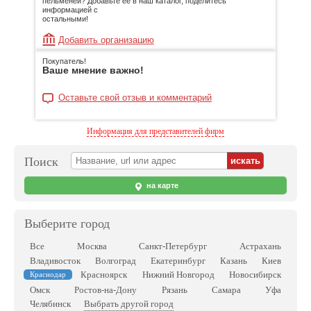
пельменей? Добавьте её в наш каталог, поделитесь
информацией с
остальными!
Добавить организацию
Покупатель!
Ваше мнение важно!
Оставьте свой отзыв и комментарий
Информация для представителей фирм
Поиск
на карте
Выберите город
Все
Москва
Санкт-Петербург
Астрахань
Владивосток
Волгоград
Екатеринбург
Казань
Киев
Красноярск
Нижний Новгород
Новосибирск
Краснодар
Омск
Ростов-на-Дону
Рязань
Самара
Уфа
Выбрать другой город
Челябинск