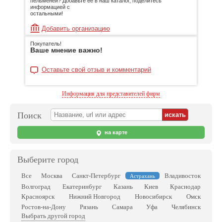
пельменей? Добавьте её в наш каталог, поделитесь
информацией с
остальными!
Добавить организацию
Покупатель!
Ваше мнение важно!
Оставьте свой отзыв и комментарий
Информация для представителей фирм
Поиск
на карте
Выберите город
Все
Москва
Санкт-Петербург
Владивосток
Астрахань
Волгоград
Екатеринбург
Казань
Киев
Краснодар
Красноярск
Нижний Новгород
Новосибирск
Омск
Ростов-на-Дону
Рязань
Самара
Уфа
Челябинск
Выбрать другой город