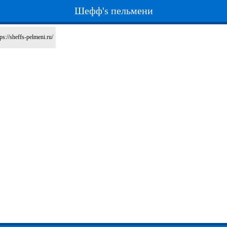
Шефф's пельмени
tps://sheffs-pelmeni.ru/