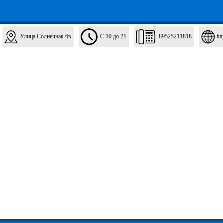
Улица Солнечная 6в
С 10 до 21
89525211818
ht