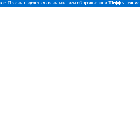
 вас. Просим поделиться своим мнением об организации
Шефф's пельме