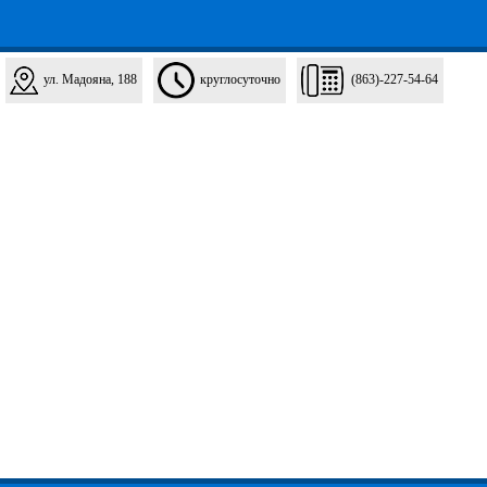
ул. Мадояна, 188
круглосуточно
(863)-227-54-64