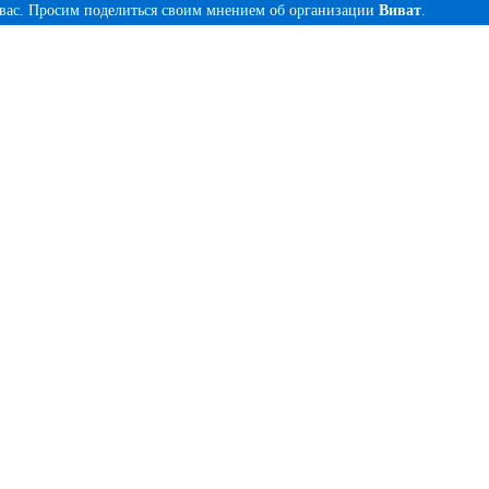
 вас. Просим поделиться своим мнением об организации
Виват
.