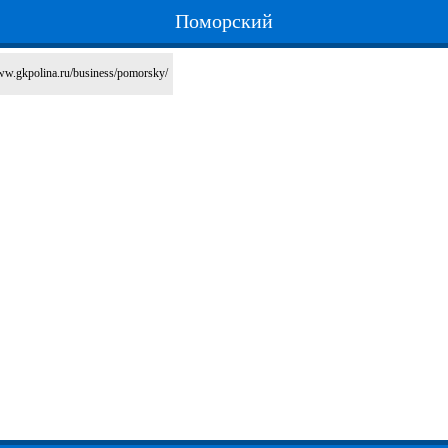
Поморский
www.gkpolina.ru/business/pomorsky/