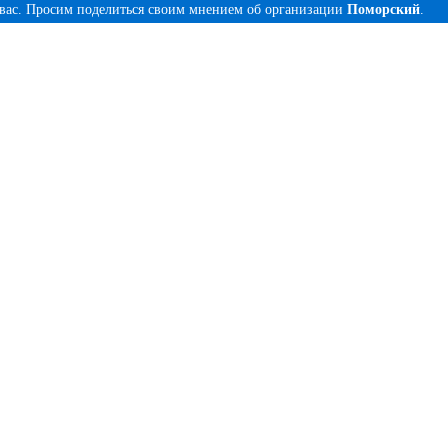
 вас. Просим поделиться своим мнением об организации
Поморский
.