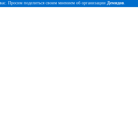
 вас. Просим поделиться своим мнением об организации
Демидов
.