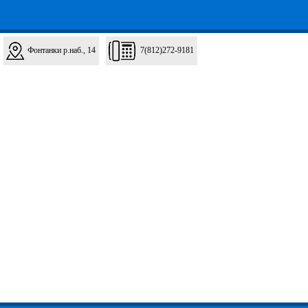
Фонтанки р.наб., 14
7(812)272-9181