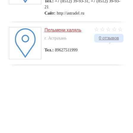
Тел.:
+7 (8512) 39-93-31, +7 (8512) 39-93-
21
Сайт:
http://astradel.ru
Пельмени халяль
0 отзывов
г. Астрахань
Тел.:
89627511999