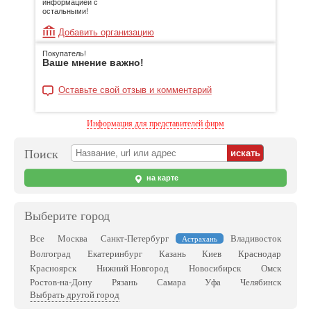
информацией с
остальными!
Добавить организацию
Покупатель!
Ваше мнение важно!
Оставьте свой отзыв и комментарий
Информация для представителей фирм
Поиск
на карте
Выберите город
Все
Москва
Санкт-Петербург
Владивосток
Астрахань
Волгоград
Екатеринбург
Казань
Киев
Краснодар
Красноярск
Нижний Новгород
Новосибирск
Омск
Ростов-на-Дону
Рязань
Самара
Уфа
Челябинск
Выбрать другой город