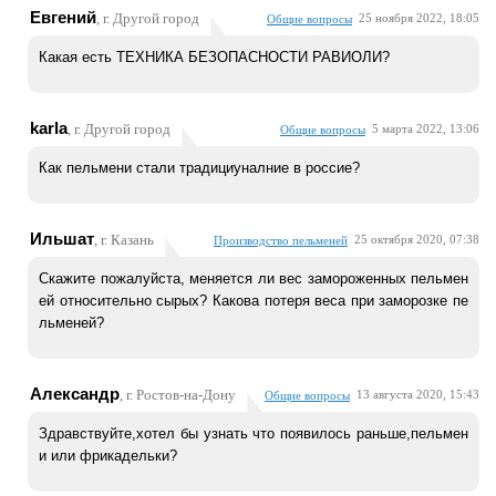
Евгений
, г. Другой город
25 ноября 2022, 18:05
Общие вопросы
Какая есть ТЕХНИКА БЕЗОПАСНОСТИ РАВИОЛИ?
karla
, г. Другой город
5 марта 2022, 13:06
Общие вопросы
Как пельмени стали традициуналние в россие?
Ильшат
, г. Казань
25 октября 2020, 07:38
Производство пельменей
Скажите пожалуйста, меняется ли вес замороженных пельмен
ей относительно сырых? Какова потеря веса при заморозке пе
льменей?
Александр
, г. Ростов-на-Дону
13 августа 2020, 15:43
Общие вопросы
Здравствуйте,хотел бы узнать что появилось раньше,пельмен
и или фрикадельки?