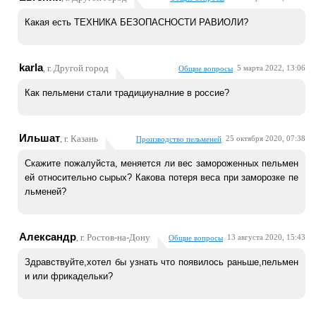
Какая есть ТЕХНИКА БЕЗОПАСНОСТИ РАВИОЛИ?
karla
, г. Другой город
5 марта 2022, 13:06
Общие вопросы
Как пельмени стали традициуналние в россие?
Ильшат
, г. Казань
25 октября 2020, 07:38
Производство пельменей
Скажите пожалуйста, меняется ли вес замороженных пельмен
ей относительно сырых? Какова потеря веса при заморозке пе
льменей?
Александр
, г. Ростов-на-Дону
13 августа 2020, 15:43
Общие вопросы
Здравствуйте,хотел бы узнать что появилось раньше,пельмен
и или фрикадельки?