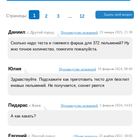
Задать свой вопрос
Страницы:
1
2
3
...
12
Даниил
, г. Другой город
23 января 2025, 21:38
Производство пельменей
Сколько надо теста и говяжего фарша для 372 пельменей? Ну
жно точное количество, помогите пожалуйста.
Юлия
10 февраля 2024, 08:40
Производство пельменей
Здравствуйте. Подскажите как приготовить тесто для безглют
еновых пельменей. Не получается, сохнет рвется
Пидарас
, г. Киев
2 февраля 2024, 14:02
Производство пельменей
А как какать?
Евгений
, г. Другой город
25 ноября 2022, 18:05
Общие вопросы