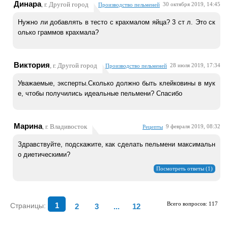
Динара
, г. Другой город
30 октября 2019, 14:45
Производство пельменей
Нужно ли добавлять в тесто с крахмалом яйца? 3 ст л. Это ск
олько граммов крахмала?
Виктория
, г. Другой город
28 июля 2019, 17:34
Производство пельменей
Уважаемые, эксперты.Сколько должно быть клейковины в мук
е, чтобы получились идеальные пельмени? Спасибо
Марина
, г. Владивосток
9 февраля 2019, 08:32
Рецепты
Здравствуйте, подскажите, как сделать пельмени максимальн
о диетическими?
Посмотреть ответы (1)
Всего вопросов: 117
Страницы:
1
2
3
...
12