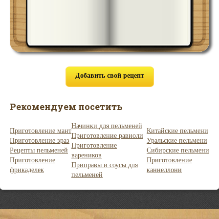
Добавить свой рецепт
Рекомендуем посетить
Начинки для пельменей
Приготовление мант
Китайские пельмени
Приготовление равиоли
Приготовление зраз
Уральские пельмени
Приготовление
Рецепты пельменей
Сибирские пельмени
вареников
Приготовление
Приготовление
Приправы и соусы для
фрикаделек
каннеллони
пельменей