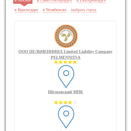
в Москве
в Санкт-Петербурге
в Екатеринбурге
в Краснодаре
в Челябинске
выбрать город
ООО ПЕЛЬМЕННИЦА Limited Liability Company
PELMENNITSA
Щёлковский МПК