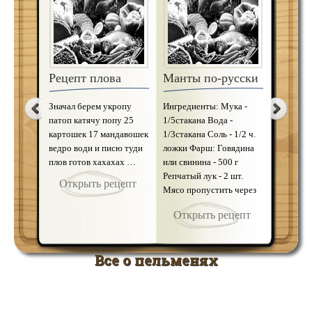
Пельмени с
Пельм
капустой
рикот
Рецепт плова
Манты по-русски
Тесто: Мука – 2 стакана
Ингреди
Вода – 1,5 стакана Соль
Мука – 4
Значал берем укропу
Ингредиенты: Мука -
по вкусу Начинка:
шт. Соль
патоп катячу попу 25
1/5стакана Вода -
Капуста – 500г
Фарш: Ри
картошек 17 мандавошек
1/3стакана Соль - 1/2 ч.
Растительное масло – 50г
пресный 
ведро води и писю туди
ложки Фарш: Говядина
Мука из белых грибов –
Сыр «Па
плов готов хахахах …
или свинина - 500 г
15г Лук репчатый – 50г
(тертый)
Репчатый лук - 2 шт.
Открыть рецепт
Перец по вкусу Мелко
(легко п
Мясо пропустить через
Открыть рецепт
Откр
нарубить капу …
Яйцо – 
мясорубку (если мясо
Открыть рецепт
недостаточно жирное,
…
Все о пельменях