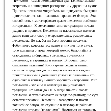
- самая демократичная еда! Ее легко можно
Пельмени
встретить и в шикарном ресторане, и у друзей на кухне.
При этом пельмени могут быть как продуктом быстрого
приготовления, так и сложным, красивым блюдом. Эта
способность к метаморфозам делает пельмени особенно
интересными. К сожалению, многие традиции начали
уходить в прошлое. Пельмени из пластиковых пакетов
давно выиграли спор у очаровательных рукодельных
пельмешек. Но как бы ни были хороши продукты
фабричного качества, все равно в них нет того вкуса,
того домашнего уюта, который можно было найти в
стародавних сибирских, уральских, грузинских
пельменях, в варениках и мантах. Впрочем, рано
списывать пельмени! Кулинарные рецепты наших
бабушек и дедушек до сих пор актуальны и каждый
приготовленный в домашних условиях пельмень - это
одно очко в копилку Вашего хорошего настроения. Мир
пельменей - это еще и коллекция национальных
традиций. От Китая до США люди знают и любят
пельмени. И хоть называют их везде по-разному, но суть
остается прежней. Пельмени - загадочное и почти
волшебное блюдо, не случайно в некоторых районах
пельмени назвали "колдунами". Научиться их готовить