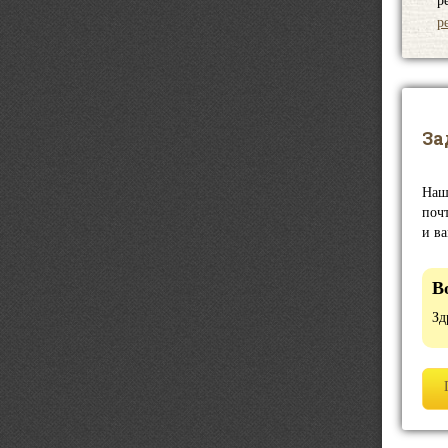
р
р
За
Наш
почт
и в
В
Зд