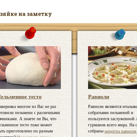
зяйке на заметку
ельменное тесто
Равиоли
аверняка многие из Вас не раз
Равиоли являются италья
отовили пельмени с различными
собратьями пельменей и
ачинками. А знаете ли Вы, что
пользуются заслуженной
ельменное тесто тоже может
гурманов всего мира. На 
ыть приготовлено по разным
собраны
рецепты равиоли