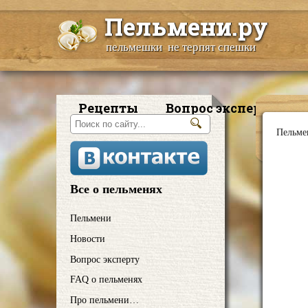
Пельмени.ру
пельмешки не терпят спешки
Рецепты
Вопрос эксперту
Пельме
Все о пельменях
Пельмени
Новости
Вопрос эксперту
FAQ о пельменях
Про пельмени…