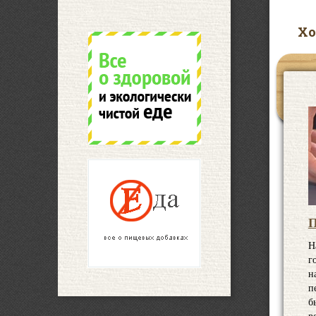
Хо
П
Н
г
н
п
б