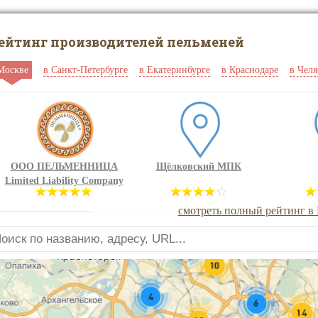
ейтинг производителей пельменей
Москве
в Санкт-Петербурге
в Екатеринбурге
в Краснодаре
в Чел
ООО ПЕЛЬМЕННИЦА
Щёлковский МПК
Limited Liability Company
PELMENNITSA
смотреть полный рейтинг в