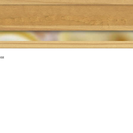
Где поесть
Подбор рецепта
О проекте
ни