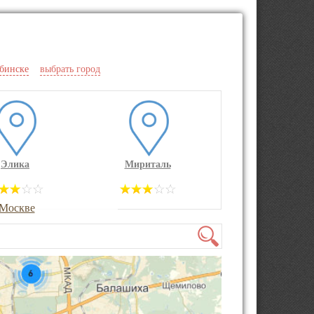
ябинске
выбрать город
Элика
Мириталь
 Москве