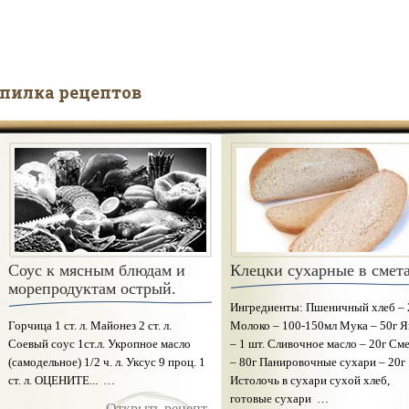
пилка рецептов
Соус к мясным блюдам и
Пельмени с грибами
Клецки сухарные в смет
морепродуктам острый.
Тесто: Мука – 250г Яйца – 1 шт. 
Ингредиенты: Пшеничный хлеб – 
Горчица 1 ст. л. Майонез 2 ст. л.
– 100 г Растительное масло – ½ ст.
Молоко – 100-150мл Мука – 50г 
Соевый соус 1ст.л. Укропное масло
ложка Соль – ¼ ч. ложки Начинка:
– 1 шт. Сливочное масло – 20г См
(самодельное) 1/2 ч. л. Уксус 9 проц. 1
Грибы (белые, подосиновики,
– 80г Панировочные сухари – 20г
ст. л. ОЦЕНИТЕ... …
подберезовики) – 200-300г Репча
Истолочь в сухари сухой хлеб,
лук – 1-2 …
готовые сухари …
Открыть рецепт