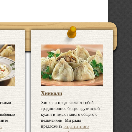
Хинкали
нскими
Хинкали представляют собой
традиционное блюдо грузинской
 любовью
кухни и имеют много общего с
сайте
пельменями. Мы рады
предложить
 с
рецепты этого