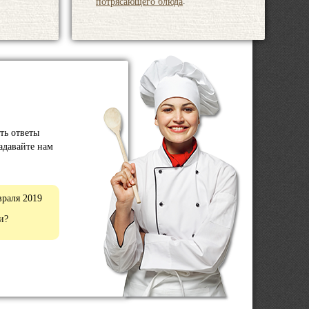
.
потрясающего блюда
ть ответы
задавайте нам
враля 2019
и?