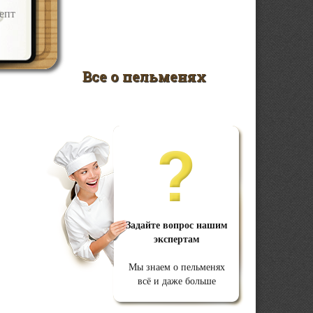
молотый перец – по вку …
епт
епт
Открыть рецепт
Все о пельменях
Задайте вопрос нашим
экспертам
Мы знаем о пельменях
всё и даже больше