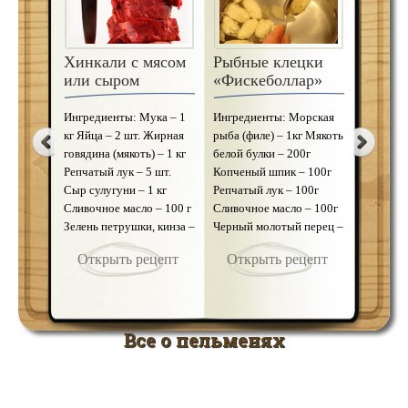
Хинкали с мясом
Рыбные клецки
Кнедл
или сыром
«Фискеболлар»
печен
Соус к мясным
Ингредиенты: Мука – 1
Ингредиенты: Морская
Ингреди
блюдам и
кг Яйца – 2 шт. Жирная
рыба (филе) – 1кг Мякоть
хлеб – 4
морепродуктам
говядина (мякоть) – 1 кг
белой булки – 200г
300г Шп
острый.
Репчатый лук – 5 шт.
Копченый шпик – 100г
Репчатый
Сыр сулугуни – 1 кг
Репчатый лук – 100г
Молоко 
Горчица 1 ст. л. Майонез
Сливочное масло – 100 г
Сливочное масло – 100г
60г Яйца
2 ст. л. Соевый соус
Зелень петрушки, кинза –
Черный молотый перец –
– по вку
1ст.л. Укропное масло
по вкусу Соль, черный
по вкусу Красный
вкусу На
(самодельное) 1/2 ч. л.
Открыть рецепт
Открыть рецепт
Откр
молотый …
молотый перец – по
хлеб и 
Уксус 9 проц. 1 ст. л.
вку …
ОЦЕНИТЕ... …
Открыть рецепт
Все о пельменях