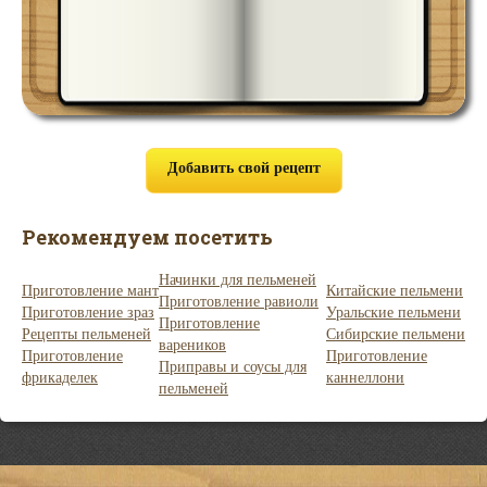
Добавить свой рецепт
Рекомендуем посетить
Начинки для пельменей
Приготовление мант
Китайские пельмени
Приготовление равиоли
Приготовление зраз
Уральские пельмени
Приготовление
Рецепты пельменей
Сибирские пельмени
вареников
Приготовление
Приготовление
Приправы и соусы для
фрикаделек
каннеллони
пельменей