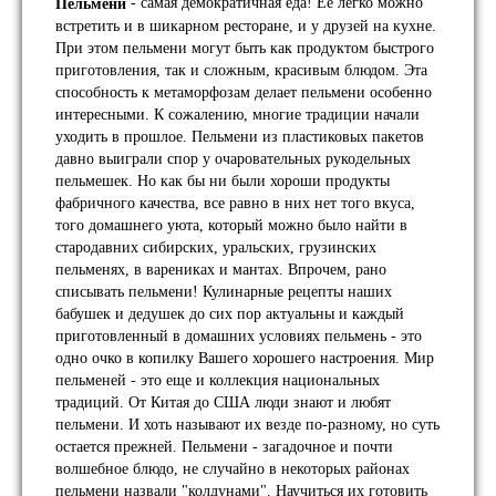
- самая демократичная еда! Ее легко можно
Пельмени
встретить и в шикарном ресторане, и у друзей на кухне.
При этом пельмени могут быть как продуктом быстрого
приготовления, так и сложным, красивым блюдом. Эта
способность к метаморфозам делает пельмени особенно
интересными. К сожалению, многие традиции начали
уходить в прошлое. Пельмени из пластиковых пакетов
давно выиграли спор у очаровательных рукодельных
пельмешек. Но как бы ни были хороши продукты
фабричного качества, все равно в них нет того вкуса,
того домашнего уюта, который можно было найти в
стародавних сибирских, уральских, грузинских
пельменях, в варениках и мантах. Впрочем, рано
списывать пельмени! Кулинарные рецепты наших
бабушек и дедушек до сих пор актуальны и каждый
приготовленный в домашних условиях пельмень - это
одно очко в копилку Вашего хорошего настроения. Мир
пельменей - это еще и коллекция национальных
традиций. От Китая до США люди знают и любят
пельмени. И хоть называют их везде по-разному, но суть
остается прежней. Пельмени - загадочное и почти
волшебное блюдо, не случайно в некоторых районах
пельмени назвали "колдунами". Научиться их готовить