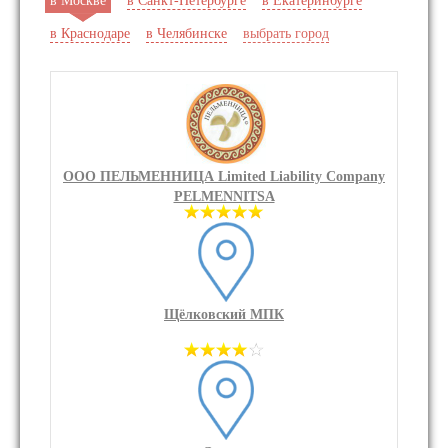
в Москве
в Санкт-Петербурге
в Екатеринбурге
в Краснодаре
в Челябинске
выбрать город
ООО ПЕЛЬМЕННИЦА Limited Liability Company
PELMENNITSA
Щёлковский МПК